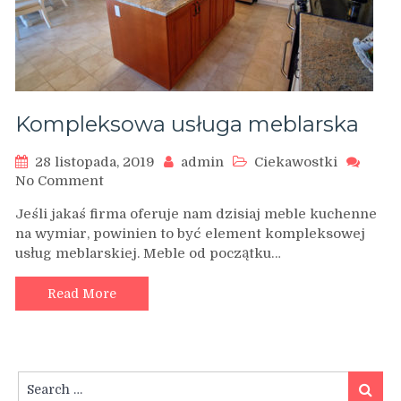
Kompleksowa usługa meblarska
28 listopada, 2019
admin
Ciekawostki
on
No Comment
Kompleksowa
Jeśli jakaś firma oferuje nam dzisiaj meble kuchenne
usługa
na wymiar, powinien to być element kompleksowej
meblarska
usług meblarskiej. Meble od początku…
Read More
Search
Search
for: