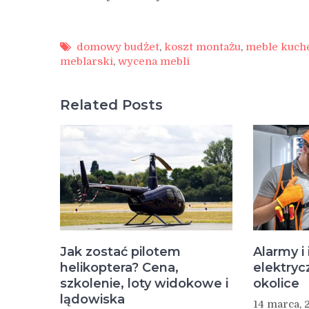
domowy budżet
,
koszt montażu
,
meble kuch
meblarski
,
wycena mebli
Related Posts
Jak zostać pilotem
Alarmy i 
helikoptera? Cena,
elektryc
szkolenie, loty widokowe i
okolice
lądowiska
14 marca, 