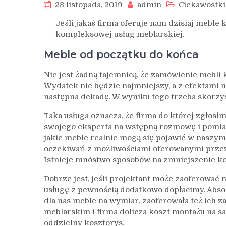
28 listopada, 2019
admin
Ciekawostki
Jeśli jakaś firma oferuje nam dzisiaj meble
kompleksowej usług meblarskiej.
Meble od początku do końca
Nie jest żadną tajemnicą, że zamówienie mebl
Wydatek nie będzie najmniejszy, a z efektami
następna dekadę. W wyniku tego trzeba skorzy
Taka usługa oznacza, że firma do której zgłos
swojego eksperta na wstępną rozmowę i pomiar.
jakie meble realnie mogą się pojawić w naszym
oczekiwań z możliwościami oferowanymi prze
Istnieje mnóstwo sposobów na zmniejszenie kos
Dobrze jest, jeśli projektant może zaoferować 
usługę z pewnością dodatkowo dopłacimy. Absolu
dla nas meble na wymiar, zaoferowała też ich 
meblarskim i firma dolicza koszt montażu na 
oddzielny kosztorys.