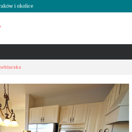
raków i okolice
dne zaufania
y
ena, szkolenie, loty widokowe i lądowiska
meblarska