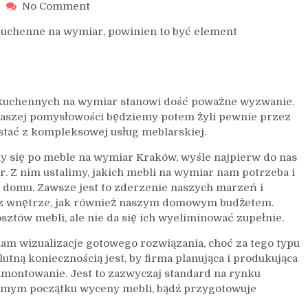
on
No Comment
Kompleksowa
 kuchenne na wymiar, powinien to być element
usługa
meblarska
i kuchennych na wymiar stanowi dość poważne wyzwanie.
 naszej pomysłowości będziemy potem żyli pewnie przez
stać z kompleksowej usług meblarskiej.
imy się po meble na wymiar Kraków, wyśle najpierw do nas
 Z nim ustalimy, jakich mebli na wymiar nam potrzeba i
 domu. Zawsze jest to zderzenie naszych marzeń i
z wnętrze, jak również naszym domowym budżetem.
ztów mebli, ale nie da się ich wyeliminować zupełnie.
nam wizualizacje gotowego rozwiązania, choć za tego typu
tną koniecznością jest, by firma planująca i produkująca
zamontowanie. Jest to zazwyczaj standard na rynku
samym początku wyceny mebli, bądź przygotowuje