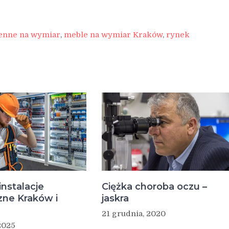
enne na wymiar
,
meble na wymiar Kraków
,
rynek
instalacje
Ciężka choroba oczu –
zne Kraków i
jaskra
21 grudnia, 2020
2025