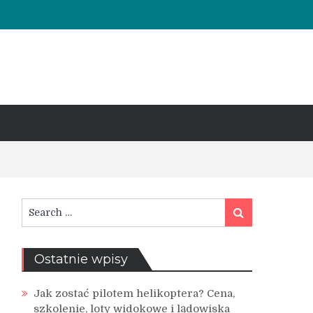
Search
Search
for:
Ostatnie wpisy
Jak zostać pilotem helikoptera? Cena,
szkolenie, loty widokowe i lądowiska