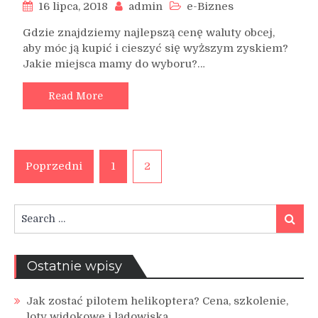
16 lipca, 2018
admin
e-Biznes
Gdzie znajdziemy najlepszą cenę waluty obcej,
aby móc ją kupić i cieszyć się wyższym zyskiem?
Jakie miejsca mamy do wyboru?…
Read More
Stronicowanie
Poprzedni
1
2
wpisów
Search
Search
for:
Ostatnie wpisy
Jak zostać pilotem helikoptera? Cena, szkolenie,
loty widokowe i lądowiska