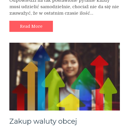
Odpowiedzi na tak postawione pytanie każdy
stać
musi udzielić samodzielnie, chociaż nie da się nie
nas
zauważyć, że w ostatnim czasie ilość…
na
wakacje
zagraniczne?
Read More
Zakup waluty obcej