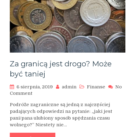
Za granicą jest drogo? Może
być taniej
6 sierpnia, 2019
admin
Finanse
No
on
Comment
Za
Podróże zagraniczne są jedną z najczęściej
granicą
padających odpowiedzi na pytanie: „jaki jest
jest
pani/pana ulubiony sposób spędzania czasu
drogo?
wolnego?” Niestety nie…
Może
być