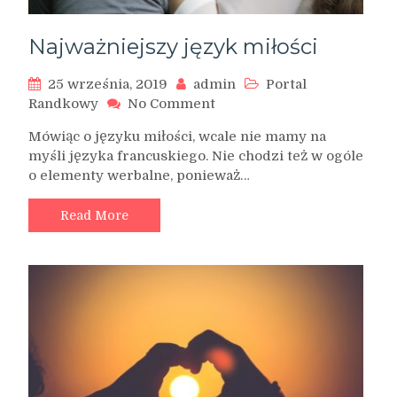
Najważniejszy język miłości
25 września, 2019
admin
Portal
on
Randkowy
No Comment
Najważniejszy
Mówiąc o języku miłości, wcale nie mamy na
język
myśli języka francuskiego. Nie chodzi też w ogóle
miłości
o elementy werbalne, ponieważ…
Read More