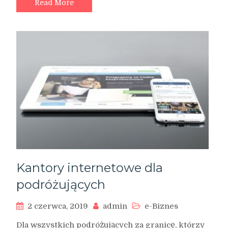
taniej
Read More
Kantory internetowe dla
podróżujących
2 czerwca, 2019
admin
e-Biznes
Dla wszystkich podróżujących za granicę, którzy