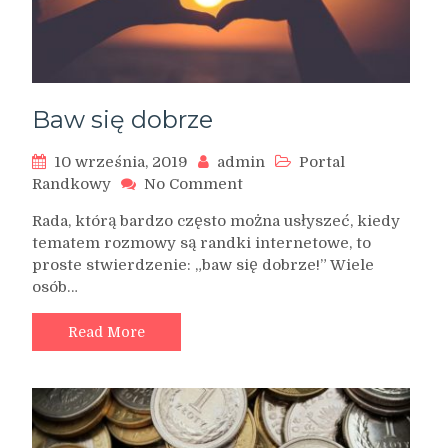
Baw się dobrze
10 września, 2019
admin
Portal
on
Randkowy
No Comment
Baw
Rada, którą bardzo często można usłyszeć, kiedy
się
tematem rozmowy są randki internetowe, to
dobrze
proste stwierdzenie: „baw się dobrze!” Wiele
osób…
Read More