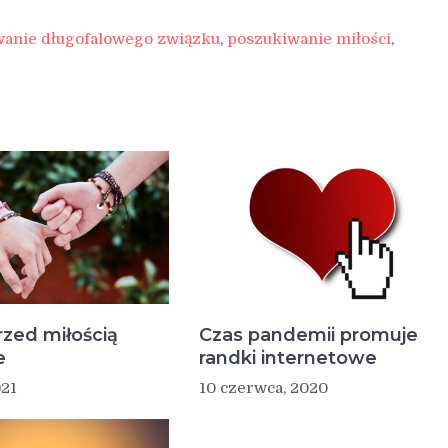
anie długofalowego związku
,
poszukiwanie miłości
,
rzed miłością
Czas pandemii promuje
e
randki internetowe
021
10 czerwca, 2020