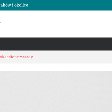
raków i okolice
dne zaufania
y
ena, szkolenie, loty widokowe i lądowiska
 określone zasady