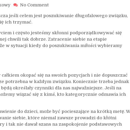
on
dkowy
No Comment
Warto
cza jeśli celem jest poszukiwanie długofalowego związku,
mieć
ię ich trzymać.
jasno
określone
ciem i często jesteśmy skłonni podporządkowywać się
zasady
j chwili tak dobrze. Zatracenie siebie na etapie
kże w sytuacji kiedy do poszukiwania miłości wybieramy
y całkiem okopać się na swoich pozycjach i nie dopuszczać
ze potrzebna w każdym związku. Koniecznie trzeba jednak
będą określały czynniki dla nas najważniejsze. Jeśli na
możemy wiązać się z kimś, kto kategorycznie odmawia ich
tawienie do dzieci, może być pocieszające na krótką metę. 
wanie siebie, które niemal zawsze prowadzi do kłótni
ry i tak nie dawał szans na zaspokojenie podstawowych