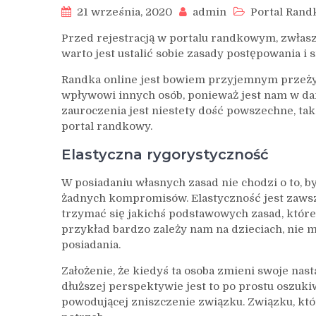
21 września, 2020
admin
Portal Ran
Przed rejestracją w portalu randkowym, zwłasz
warto jest ustalić sobie zasady postępowania i s
Randka online jest bowiem przyjemnym przeży
wpływowi innych osób, ponieważ jest nam w dane
zauroczenia jest niestety dość powszechne, ta
portal randkowy.
Elastyczna rygorystyczność
W posiadaniu własnych zasad nie chodzi o to, b
żadnych kompromisów. Elastyczność jest zaws
trzymać się jakichś podstawowych zasad, które 
przykład bardzo zależy nam na dzieciach, nie 
posiadania.
Założenie, że kiedyś ta osoba zmieni swoje nas
dłuższej perspektywie jest to po prostu oszuki
powodującej zniszczenie związku. Związku, któ