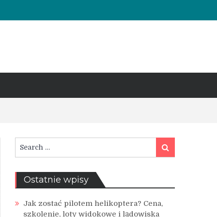
Search
Search
for:
Ostatnie wpisy
Jak zostać pilotem helikoptera? Cena,
szkolenie, loty widokowe i lądowiska