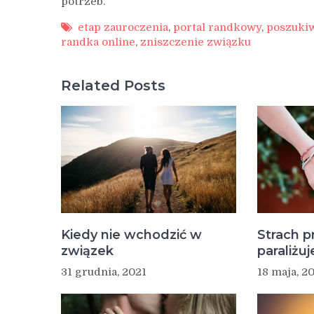
potrzeb.
etap zauroczenia
,
portal randkowy
,
poszukiw
randka online
,
zniszczenie związku
Related Posts
Kiedy nie wchodzić w
Strach p
związek
paraliżuj
31 grudnia, 2021
18 maja, 2