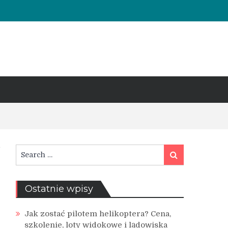
Search
Search
for:
Ostatnie wpisy
Jak zostać pilotem helikoptera? Cena,
szkolenie, loty widokowe i lądowiska