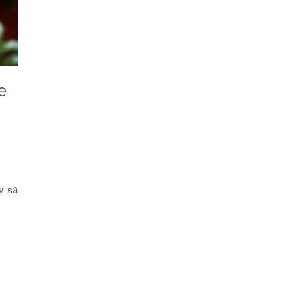
e
y są