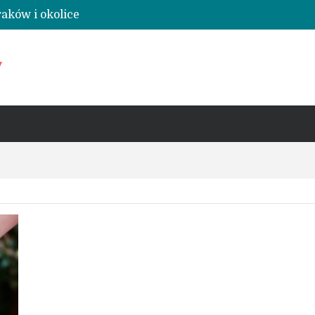
raków i okolice
dne zaufania
y
ena, szkolenie, loty widokowe i lądowiska