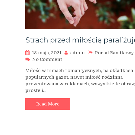
Strach przed miłością paraliżuj
18 maja, 2021
admin
Portal Randkowy
on
No Comment
Strach
Miłość w filmach romantycznych, na okładkach
przed
popularnych gazet, nawet miłość rodzinna
miłością
prezentowana w reklamach, wszystkie te obraz
paraliżuje
proste i…
Read More