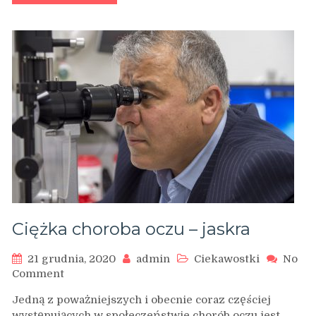
Ciężka choroba oczu – jaskra
21 grudnia, 2020
admin
Ciekawostki
No
on
Comment
Ciężka
Jedną z poważniejszych i obecnie coraz częściej
choroba
występujących w społeczeństwie chorób oczu jest