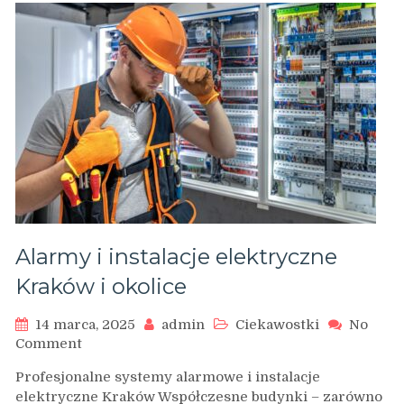
i
lądowiska
Alarmy i instalacje elektryczne
Kraków i okolice
14 marca, 2025
admin
Ciekawostki
No
on
Comment
Alarmy
Profesjonalne systemy alarmowe i instalacje
i
elektryczne Kraków Współczesne budynki – zarówno
instalacje