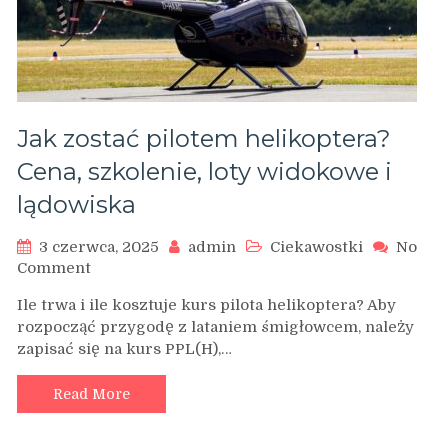
Jak zostać pilotem helikoptera?
Cena, szkolenie, loty widokowe i
lądowiska
3 czerwca, 2025
admin
Ciekawostki
No
on
Comment
Jak
Ile trwa i ile kosztuje kurs pilota helikoptera? Aby
zostać
rozpocząć przygodę z lataniem śmigłowcem, należy
pilotem
zapisać się na kurs PPL(H),…
helikoptera?
Cena,
szkolenie,
Read More
loty
widokowe