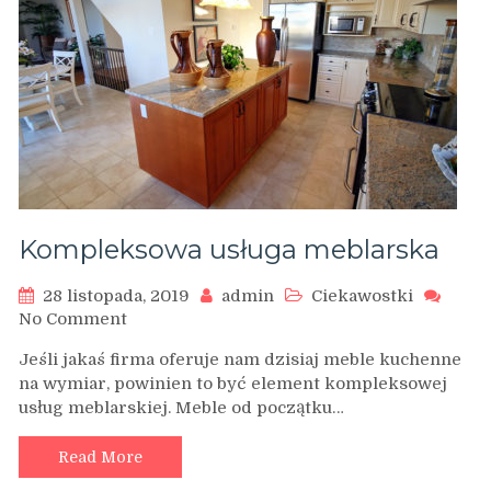
Kompleksowa usługa meblarska
28 listopada, 2019
admin
Ciekawostki
on
No Comment
Kompleksowa
Jeśli jakaś firma oferuje nam dzisiaj meble kuchenne
usługa
na wymiar, powinien to być element kompleksowej
meblarska
usług meblarskiej. Meble od początku…
Read More