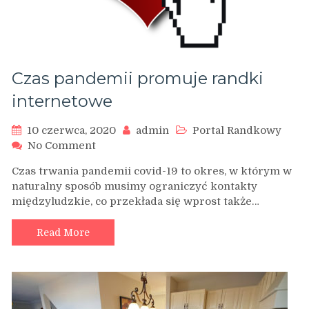
Czas pandemii promuje randki
internetowe
10 czerwca, 2020
admin
Portal Randkowy
on
No Comment
Czas
Czas trwania pandemii covid-19 to okres, w którym w
pandemii
naturalny sposób musimy ograniczyć kontakty
promuje
międzyludzkie, co przekłada się wprost także…
randki
internetowe
Read More