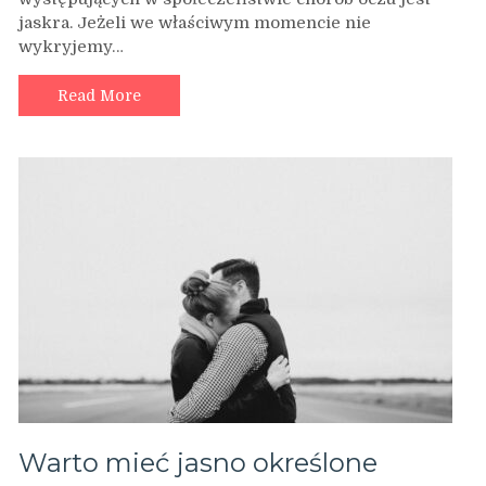
oczu
jaskra. Jeżeli we właściwym momencie nie
–
wykryjemy…
jaskra
Read More
Warto mieć jasno określone