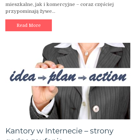
mieszkalne, jak i komercyjne – coraz częściej
elektryczne
przypominają żywe…
Kraków
i
okolice
Read More
Kantory w Internecie – strony