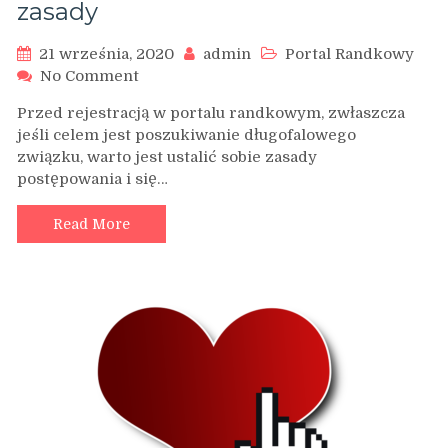
zasady
21 września, 2020
admin
Portal Randkowy
on
No Comment
Warto
Przed rejestracją w portalu randkowym, zwłaszcza
mieć
jeśli celem jest poszukiwanie długofalowego
jasno
związku, warto jest ustalić sobie zasady
określone
postępowania i się…
zasady
Read More