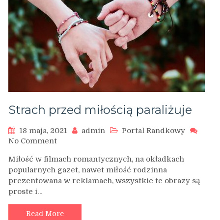
Strach przed miłością paraliżuje
18 maja, 2021
admin
Portal Randkowy
on
No Comment
Strach
Miłość w filmach romantycznych, na okładkach
przed
popularnych gazet, nawet miłość rodzinna
miłością
prezentowana w reklamach, wszystkie te obrazy są
paraliżuje
proste i…
Read More