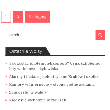
Stronicowanie
1
2
Następny
wpisów
Search
Search
for:
Ostatnie wpisy
Jak zostać pilotem helikoptera? Cena, szkolenie,
loty widokowe i lądowiska
Alarmy i instalacje elektryczne Kraków i okolice
Kantory w Internecie – strony godne zaufania
Zainwestuj w waluty
Kiedy nie wchodzić w związek