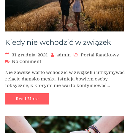
Kiedy nie wchodzić w związek
31 grudnia, 2021
admin
Portal Randkowy
on
No Comment
Kiedy
Nie zawsze warto wchodzić w związek i utrzymywać
nie
relację damsko męską. Istnieją bowiem osoby
wchodzić
toksyczne, z którymi nie warto kontynuować…
w
związek
Read More