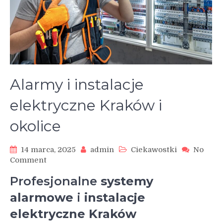
Alarmy i instalacje
elektryczne Kraków i
okolice
14 marca, 2025
admin
Ciekawostki
No
on
Comment
Alarmy
Profesjonalne
systemy
i
instalacje
alarmowe
i
instalacje
elektryczne
elektryczne Kraków
Kraków
i