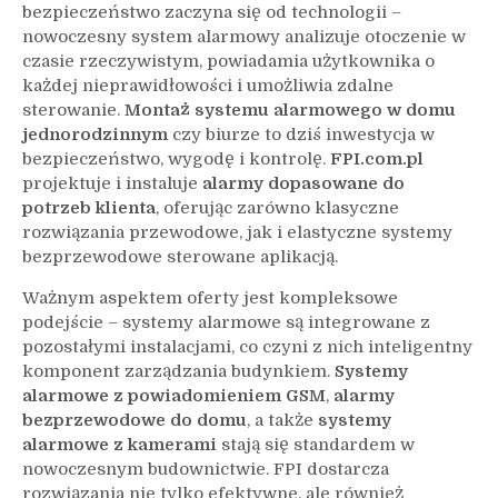
bezpieczeństwo zaczyna się od technologii –
nowoczesny system alarmowy analizuje otoczenie w
czasie rzeczywistym, powiadamia użytkownika o
każdej nieprawidłowości i umożliwia zdalne
sterowanie.
Montaż systemu alarmowego w domu
jednorodzinnym
czy biurze to dziś inwestycja w
bezpieczeństwo, wygodę i kontrolę.
FPI.com.pl
projektuje i instaluje
alarmy dopasowane do
potrzeb klienta
, oferując zarówno klasyczne
rozwiązania przewodowe, jak i elastyczne systemy
bezprzewodowe sterowane aplikacją.
Ważnym aspektem oferty jest kompleksowe
podejście – systemy alarmowe są integrowane z
pozostałymi instalacjami, co czyni z nich inteligentny
komponent zarządzania budynkiem.
Systemy
alarmowe z powiadomieniem GSM
,
alarmy
bezprzewodowe do domu
, a także
systemy
alarmowe z kamerami
stają się standardem w
nowoczesnym budownictwie. FPI dostarcza
rozwiązania nie tylko efektywne, ale również