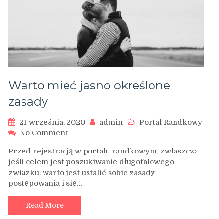
Warto mieć jasno określone
zasady
21 września, 2020
admin
Portal Randkowy
on
No Comment
Warto
Przed rejestracją w portalu randkowym, zwłaszcza
mieć
jeśli celem jest poszukiwanie długofalowego
jasno
związku, warto jest ustalić sobie zasady
określone
postępowania i się…
zasady
Read More