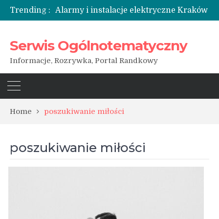
Trending :
Zainwestuj w waluty
Serwis Ogólnotematyczny
Kiedy nie wchodzić w związek
Informacje, Rozrywka, Portal Randkowy
Home
poszukiwanie miłości
poszukiwanie miłości